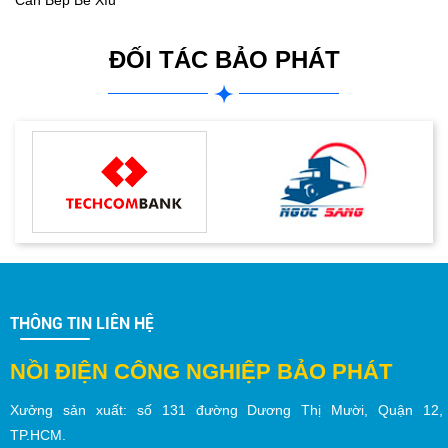
Căn Bếp Bé Xíu
ĐỐI TÁC BẢO PHÁT
THÔNG TIN LIÊN HỆ
NỒI ĐIỆN CÔNG NGHIỆP BẢO PHÁT
Xưởng sản xuất:
số
131 đường Dương Thị Mười,
Quận 12
,
TP.
HCM
.