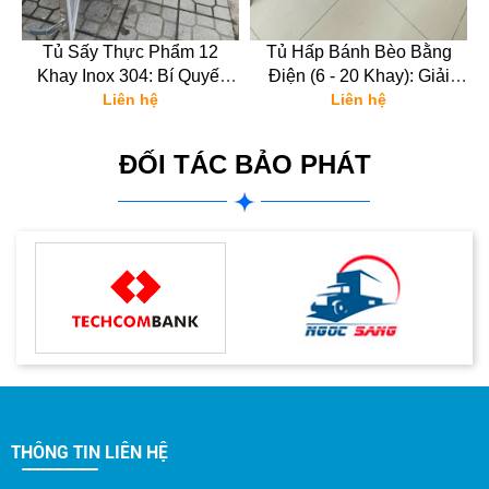
ải
Tủ Sấy Thực Phẩm 12
Tủ Hấp Bánh Bèo Bằng
–
Khay Inox 304: Bí Quyết
Điện (6 - 20 Khay): Giải
âm
Làm Khô Thực Phẩm Sạch,
Liên hệ
Pháp Bứt Phá Năng Suất
Liên hệ
Nhanh, Năng Suất Cao
Cho Cơ Sở Kinh Doanh
ĐỐI TÁC BẢO PHÁT
THÔNG TIN LIÊN HỆ