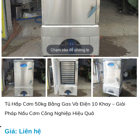
Chạm vào để phóng to
Chạm vào để phóng to
Chạm vào để phóng to
Tủ Hấp Cơm 50kg Bằng Gas Và Điện 10 Khay – Giải
Pháp Nấu Cơm Công Nghiệp Hiệu Quả
Giá: Liên hệ