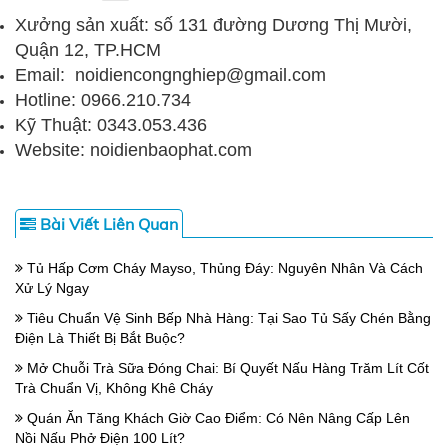
Xưởng sản xuất: số 131 đường Dương Thị Mười,
Quận 12, TP.HCM
Email: noidiencongnghiep@gmail.com
Hotline: 0966.210.734
Kỹ Thuật: 0343.053.436
Website: noidienbaophat.com
Bài Viết Liên Quan
Tủ Hấp Cơm Cháy Mayso, Thủng Đáy: Nguyên Nhân Và Cách
Xử Lý Ngay
Tiêu Chuẩn Vệ Sinh Bếp Nhà Hàng: Tại Sao Tủ Sấy Chén Bằng
Điện Là Thiết Bị Bắt Buộc?
Mở Chuỗi Trà Sữa Đóng Chai: Bí Quyết Nấu Hàng Trăm Lít Cốt
Trà Chuẩn Vị, Không Khê Cháy
Quán Ăn Tăng Khách Giờ Cao Điểm: Có Nên Nâng Cấp Lên
Nồi Nấu Phở Điện 100 Lít?