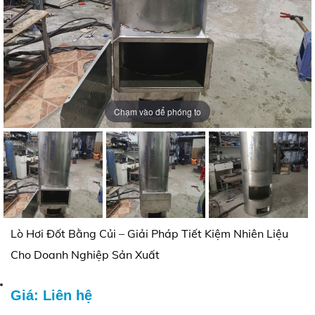
Chạm vào để phóng to
Chạm vào để phóng to
Chạm vào để phóng to
Lò Hơi Đốt Bằng Củi – Giải Pháp Tiết Kiệm Nhiên Liệu
Cho Doanh Nghiệp Sản Xuất
Giá: Liên hệ