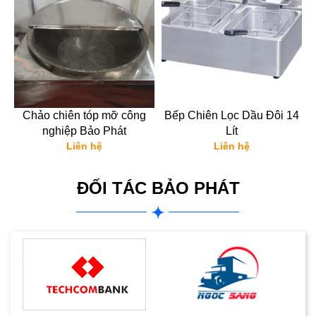
g
Chảo chiên tóp mỡ công
Bếp Chiên Lọc Dầu Đôi 14
nghiệp Bảo Phát
Lít
Liên hệ
Liên hệ
ĐỐI TÁC BẢO PHÁT