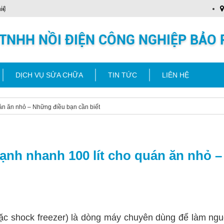
p kính chào Quý khách
Nồi Điện Công Nghiệp kính chà
DỊCH VỤ SỬA CHỮA
TIN TỨC
LIÊN HỆ
uán ăn nhỏ – Những điều bạn cần biết
lạnh nhanh 100 lít cho quán ăn nhỏ 
er hoặc shock freezer) là dòng máy chuyên dùng để làm 