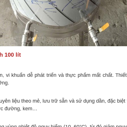
 100 lít
, vi khuẩn dễ phát triển và thực phẩm mất chất. Thiết 
ỡng.
ên liệu theo mẻ, lưu trữ sẵn và sử dụng dần, đặc biệt
nước đường, kem…
g vùng nhiệt độ nguy hiểm (10–60°C), từ đó giảm nguy