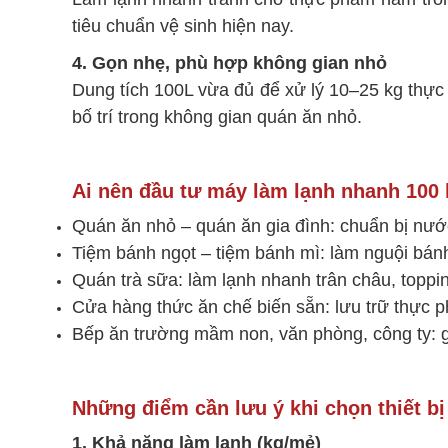
tiêu chuẩn vệ sinh hiện nay.
4. Gọn nhẹ, phù hợp không gian nhỏ
Dung tích 100L vừa đủ để xử lý 10–25 kg thực
bố trí trong không gian quán ăn nhỏ.
Ai nên đầu tư máy làm lạnh nhanh 100 l
Quán ăn nhỏ – quán ăn gia đình: chuẩn bị nư
Tiệm bánh ngọt – tiệm bánh mì: làm nguội bánh
Quán trà sữa: làm lạnh nhanh trân châu, topp
Cửa hàng thức ăn chế biến sẵn: lưu trữ thực p
Bếp ăn trường mầm non, văn phòng, công ty: g
Những điểm cần lưu ý khi chọn thiết bị
1. Khả năng làm lạnh (kg/mẻ)