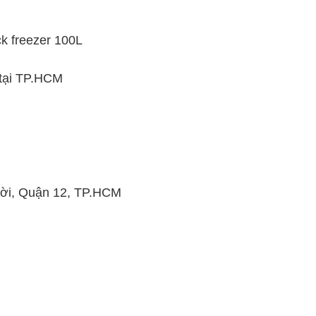
ck freezer 100L
 tại TP.HCM
ời, Quận 12, TP.HCM