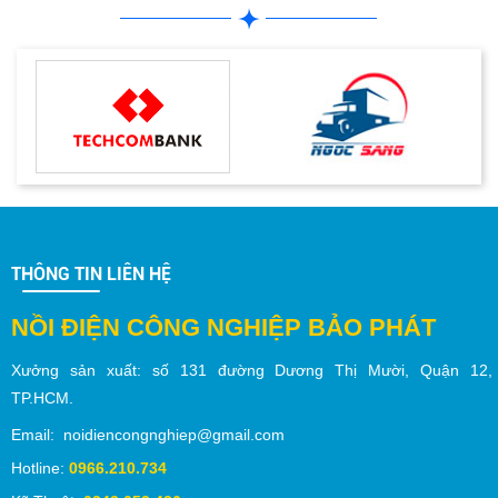
THÔNG TIN LIÊN HỆ
NỒI ĐIỆN CÔNG NGHIỆP BẢO PHÁT
Xưởng sản xuất:
số
131 đường Dương Thị Mười,
Quận 12
,
TP.
HCM
.
Email: noidiencongnghiep@gmail.com
Hotline:
0966.210.734