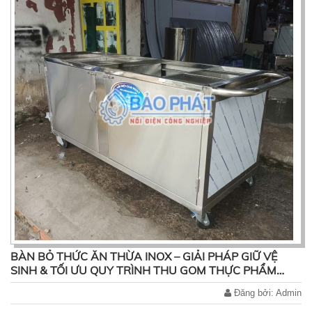
BÀN BỎ THỨC ĂN THỪA INOX – GIẢI PHÁP GIỮ VỆ
SINH & TỐI ƯU QUY TRÌNH THU GOM THỰC PHẨM
THỪA
Đăng bởi: Admin