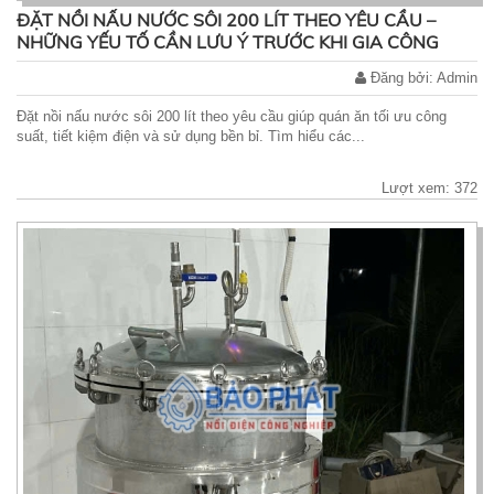
ĐẶT NỒI NẤU NƯỚC SÔI 200 LÍT THEO YÊU CẦU –
NHỮNG YẾU TỐ CẦN LƯU Ý TRƯỚC KHI GIA CÔNG
Đăng bởi: Admin
Đặt nồi nấu nước sôi 200 lít theo yêu cầu giúp quán ăn tối ưu công
suất, tiết kiệm điện và sử dụng bền bỉ. Tìm hiểu các...
Lượt xem: 372