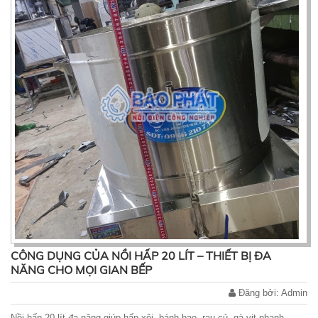
CÔNG DỤNG CỦA NỒI HẤP 20 LÍT – THIẾT BỊ ĐA
NĂNG CHO MỌI GIAN BẾP
Đăng bởi: Admin
Nồi hấp 20 lít đa năng giúp hấp xôi, bánh bao, rau củ, gà vịt nhanh