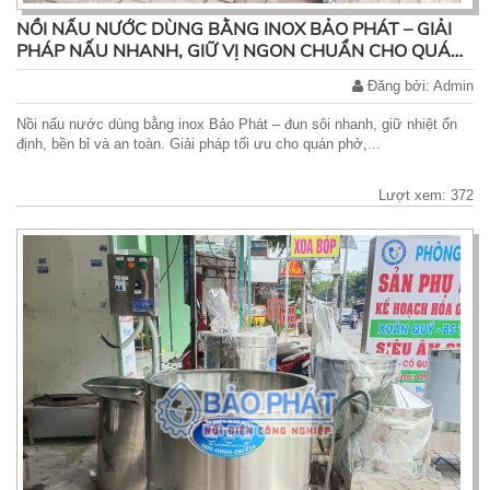
NỒI NẤU NƯỚC DÙNG BẰNG INOX BẢO PHÁT – GIẢI
PHÁP NẤU NHANH, GIỮ VỊ NGON CHUẨN CHO QUÁN
ĂN
Đăng bởi: Admin
Nồi nấu nước dùng bằng inox Bảo Phát – đun sôi nhanh, giữ nhiệt ổn
định, bền bỉ và an toàn. Giải pháp tối ưu cho quán phở,...
Lượt xem: 372