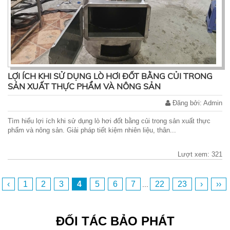
LỢI ÍCH KHI SỬ DỤNG LÒ HƠI ĐỐT BẰNG CỦI TRONG
SẢN XUẤT THỰC PHẨM VÀ NÔNG SẢN
Đăng bởi: Admin
Tìm hiểu lợi ích khi sử dụng lò hơi đốt bằng củi trong sản xuất thực
phẩm và nông sản. Giải pháp tiết kiệm nhiên liệu, thân...
Lượt xem: 321
‹
1
2
3
4
5
6
7
22
23
›
››
...
ĐỐI TÁC BẢO PHÁT