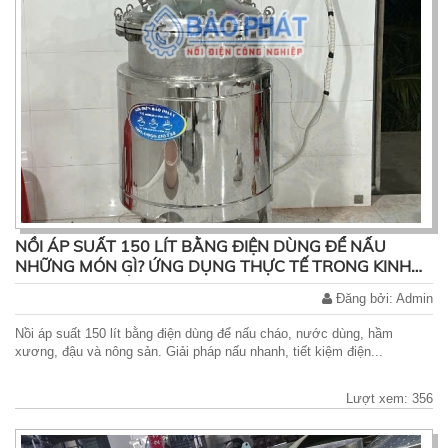
NỒI ÁP SUẤT 150 LÍT BẰNG ĐIỆN DÙNG ĐỂ NẤU
NHỮNG MÓN GÌ? ỨNG DỤNG THỰC TẾ TRONG KINH
DOANH ĂN UỐNG
Đăng bởi: Admin
Nồi áp suất 150 lít bằng điện dùng để nấu cháo, nước dùng, hầm
xương, đậu và nông sản. Giải pháp nấu nhanh, tiết kiệm điện...
Lượt xem: 356